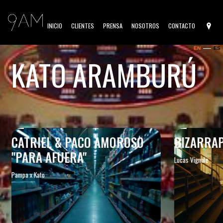
INICIO
CLIENTES
PRENSA
NOSOTROS
CONTACTO
EN
ES
KATO ARAMBURÚ
CATRIEL & PACO AMOROSO
BIZARRAP
"PARA AFUERA"
Lucas Vignale
Pampa x Kato