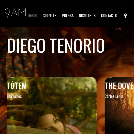
INICIO
CLIENTES
PRENSA
NOSOTROS
CONTACTO
EN
ES
DIEGO TENORIO
O
TÓTEM
THE DOVE
Lila Avilés
Carlos Lenin