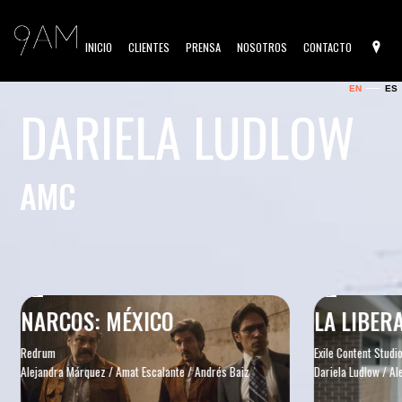
INICIO
CLIENTES
PRENSA
NOSOTROS
CONTACTO
EN
ES
DARIELA LUDLOW
AMC
NARCOS: MÉXICO
LA LIBER
Redrum
Exile Content Studi
Alejandra Márquez / Amat Escalante / Andrés Baiz
Dariela Ludlow / Al