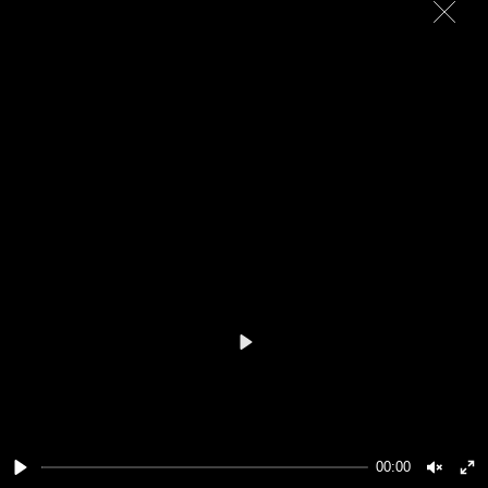
Play
00:00
Play
Unmut
En